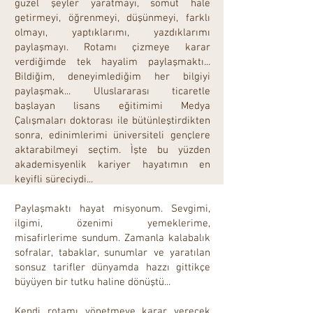
güzel şeyler yaratmayı, somut hale
getirmeyi, öğrenmeyi, düşünmeyi, farklı
olmayı, yaptıklarımı, yazdıklarımı
paylaşmayı. Rotamı çizmeye karar
verdiğimde tek hayalim paylaşmaktı...
Bildiğim, deneyimlediğim her bilgiyi
paylaşmak... Uluslararası ticaretle
başlayan lisans eğitimimi Medya
Çalışmaları doktorası ile bütünleştirdikten
sonra, edinimlerimi üniversiteli gençlere
aktarabilmeyi seçtim. Ìşte bu yüzden
akademisyenlik kariyer hayatımın en
keyifli süreciydi...
Paylaşmaktı hayat misyonum. Sevgimi,
ilgimi, özenimi yemeklerime,
misafirlerime sundum. Zamanla kalabalık
sofralar, tabaklar, sunumlar ve yaratılan
sonsuz tarifler dünyamda hazzı gittikçe
büyüyen bir tutku haline dönüştü...
Kendi rotamı yönetmeye karar verecek